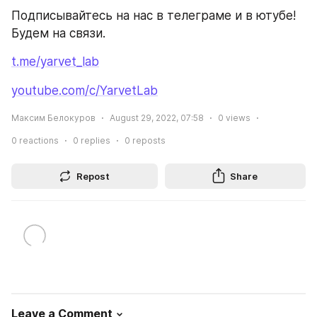
Подписывайтесь на нас в телеграме и в ютубе! 
Будем на связи.
t.me/yarvet_lab
youtube.com/c/YarvetLab
Максим Белокуров
August 29, 2022, 07:58
0
views
0
reactions
0
replies
0
reposts
Repost
Share
Leave a Comment