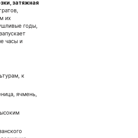
зки, затяжная 
ратов, 
 их 
ушливые годы, 
запускает 
 часы и 
турам, к 
ница, ячмень, 
высоким 
анского 