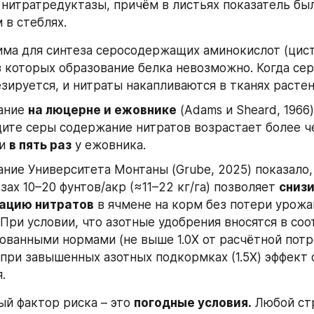
нитратредуктазы, причём в листьях показатель был 
 в стеблях. 
ма для синтеза серосодержащих аминокислот (цист
з которых образование белка невозможно. Когда серы
езируется, и нитраты накапливаются в тканях растен
ание 
на люцерне и ежовнике
 (Adams и Sheard, 1966)
ите серы содержание нитратов возрастает более ч
и 
в пять раз
 у ежовника. 
ние Университета Монтаны (Grube, 2025) показало,
озах 10–20 фунтов/акр (≈11–22 кг/га) позволяет 
снизи
ацию нитратов
 в ячмене на корм без потери урожа
 При условии, что азотные удобрения вносятся в соо
ванными нормами (не выше 1.0X от расчётной потре
 при завышенных азотных подкормках (1.5X) эффект о
.
й фактор риска – это 
погодные условия.
 Любой стр