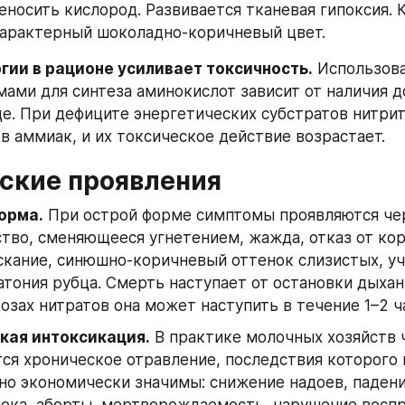
еносить кислород. Развивается тканевая гипоксия. К
характерный шоколадно-коричневый цвет.
гии в рационе усиливает токсичность.
 Использова
ами для синтеза аминокислот зависит от наличия д
це. При дефиците энергетических субстратов нитрит
в аммиак, и их токсическое действие возрастает.
ские проявления
орма.
 При острой форме симптомы проявляются чере
тво, сменяющееся угнетением, жажда, отказ от кор
кание, синюшно-коричневый оттенок слизистых, уч
атония рубца. Смерть наступает от остановки дыхани
озах нитратов она может наступить в течение 1–2 ч
кая интоксикация.
 В практике молочных хозяйств 
ся хроническое отравление, последствия которого 
но экономически значимы: снижение надоев, падени
ока, аборты, мертворождаемость, нарушение воспр