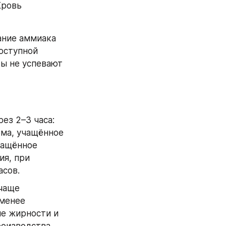
ровь 
ние аммиака 
оступной 
ы не успевают 
з 2–3 часа: 
ма, учащённое 
ащённое 
я, при 
асов.
чаще 
менее 
е жирности и 
оизводства.