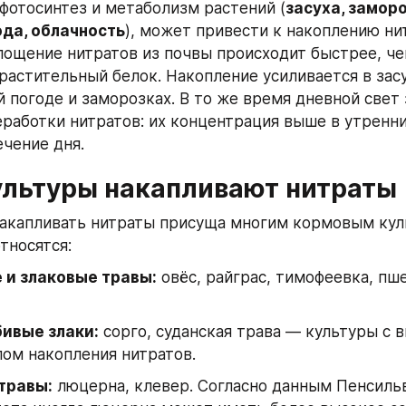
отосинтез и метаболизм растений (
засуха, заморо
ода, облачность
), может привести к накоплению нит
лощение нитратов из почвы происходит быстрее, чем
растительный белок. Накопление усиливается в зас
 погоде и заморозках. В то же время дневной свет 
работки нитратов: их концентрация выше в утренние
ечение дня.
ультуры накапливают нитраты 
акапливать нитраты присуща многим кормовым куль
тносятся:
 и злаковые травы:
 овёс, райграс, тимофеевка, пше
ивые злаки:
 сорго, суданская трава — культуры с 
ом накопления нитратов.
травы:
 люцерна, клевер. Согласно данным Пенсильв