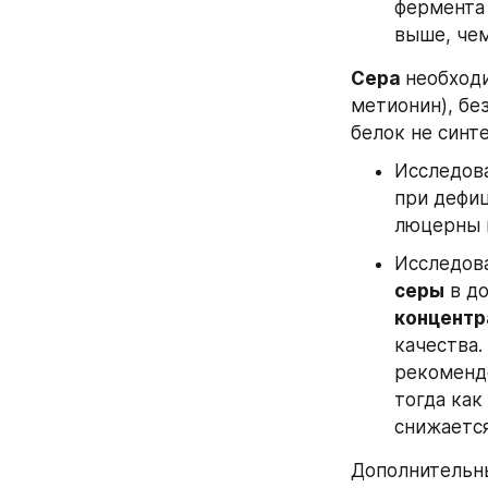
фермента 
выше, чем
Сера 
необходи
метионин), бе
белок не синт
Исследов
при дефиц
люцерны 
Исследова
серы
 в д
концентр
качества.
рекомендо
тогда как
снижается
Дополнительны