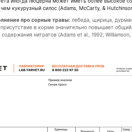
ета иногда люцерна может иметь более высокое с
 чем кукурузный силос (Adams, McCarty, & Hutchinson
лнение про сорные травы:
 лебеда, щирица, дурман,
присутствие в корме значительно повышает общий 
одержания нитратов (Adams et al., 1992; Williamson,