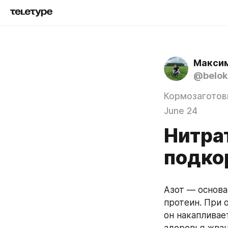
Максим
@belo
Кормозаготов
June 24
Нитра
подко
Азот — основа
протеин. При 
он накапливает