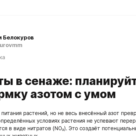
 Белокуров
kurovmm
ка
ты в сенаже: планируй
рмку азотом с умом
 питания растений, но не весь внесённый азот превр
определённых условиях растения не успевают перераб
ся в виде нитратов (NO₃). Это создаёт потенциальн