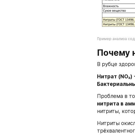
Пример анализа сод
Почему 
В рубце здоро
Нитрат (NO₃)
Бактериальны
Проблема в то
нитрита в ам
нитриты, кото
Нитриты окисл
трёхвалентного