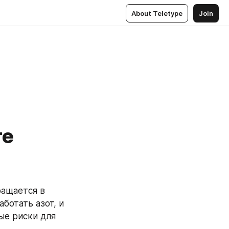
About Teletype
Join
те
ащается в 
отать азот, и 
ые риски для 