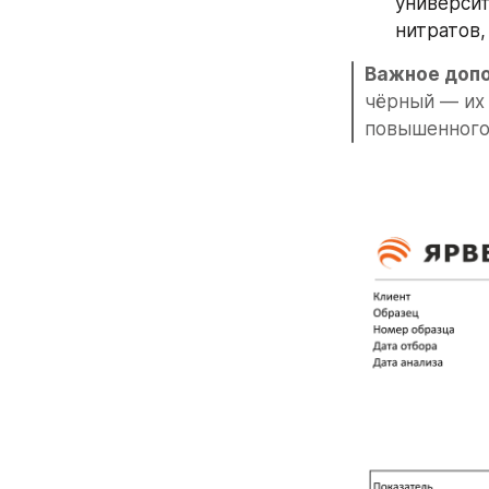
университ
нитратов,
Важное допо
чёрный — их 
повышенного с