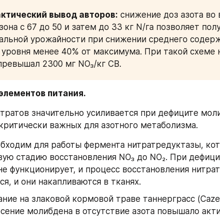
ктический вывод авторов:
 снижение доз азота во 
она с 67 до 50 и затем до 33 кг N/га позволяет полу
льной урожайности при снижении среднего содерж
 уровня менее 40% от максимума. При такой схеме н
превышал 2300 мг NO₃/кг СВ.
элементов питания.
тратов значительно усиливается при дефиците моли
критически важных для азотного метаболизма.
обходим для работы фермента нитратредуктазы, кот
вую стадию восстановления NO₃ до NO₂. При дефици
не функционирует, и процесс восстановления нитрат
я, и они накапливаются в тканях.
ние на злаковой кормовой траве таннерграсс (Cazetta 
есение молибдена в отсутствие азота повышало акти