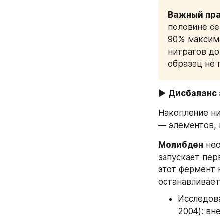
Важный пра
половине сез
90% максима
нитратов до
образец не 
▶ 
Дисбаланс 
Накопление ни
— элементов, 
Молибден
 не
запускает пер
этот фермент 
останавливаетс
Исследова
2004): вн