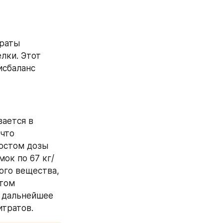
раты 
ки. Этот 
сбаланс 
ается в 
что 
остом дозы 
ок по 67 кг/
ого вещества, 
том 
 дальнейшее 
итратов.