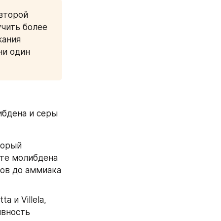
второй 
чить более 
ания 
и один 
бдена и серы 
орый 
те молибдена 
ов до аммиака 
и Villela, 
вность 