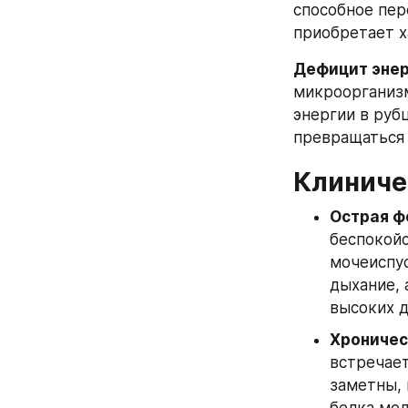
способное пер
приобретает 
Дефицит энер
микроорганизм
энергии в руб
превращаться 
Клиниче
Острая ф
беспокойс
мочеиспус
дыхание, 
высоких д
Хроничес
встречает
заметны, 
белка мол