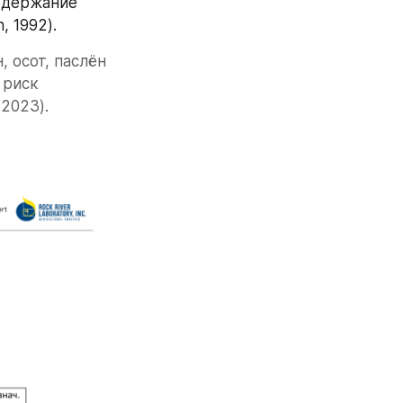
одержание 
, 1992).
 осот, паслён 
риск 
 2023).