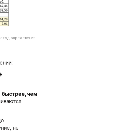
метод определения.
ений:
 
быстрее, чем 
ливаются 
о 
ние, не 