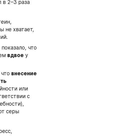
в 2–3 раза 
еин, 
 не хватает, 
ий.
 показало, что 
ем 
вдвое
 у 
 что 
внесение 
ть 
йности или 
тветствии с 
бности), 
т серы 
есс, 