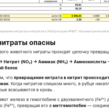
ержания нитратов и нитритов в Лаборатории ЯРВЕТ. Ионометрический 
нитраты опасны
вого животного нитраты проходят цепочку превращ
 → Нитрит (NO₂) → Аммиак (NH₃) → Аминокислоты →
й белок
м, что 
превращение нитрата в нитрит происходит 
миак
. Когда нитратов слишком много, в рубце накап
рые всасываются в кровь .
яют железо в гемоглобине с двухвалентного (Fe²⁺) д
 (Fe³⁺), превращая его в 
метгемоглобин
 — соедине