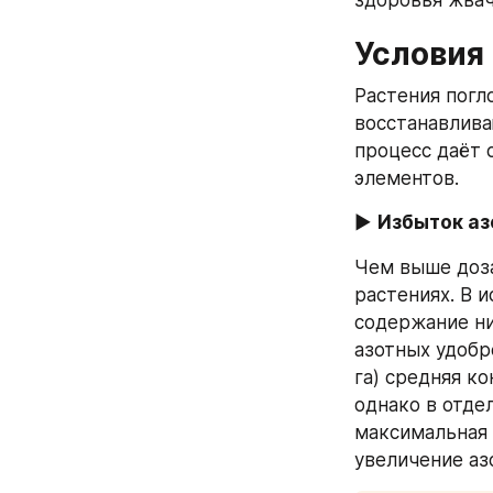
здоровья жва
Условия
Растения погл
восстанавлива
процесс даёт с
элементов.
▶ 
Избыток аз
Чем выше доза
растениях. В ис
содержание ни
азотных удобр
га) средняя ко
однако в отде
максимальная 
увеличение аз