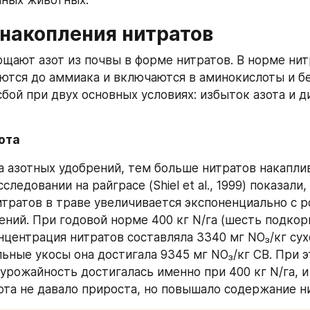
чных животных.
 накопления нитратов
ощают азот из почвы в форме нитратов. В норме нит
ются до аммиака и включаются в аминокислоты и бел
бой при двух основных условиях: избыток азота и ди
ота
 азотных удобрений, тем больше нитратов накаплив
следовании на райграсе (Shiel et al., 1999) показали, 
тратов в траве увеличивается экспоненциально с р
ений. При годовой норме 400 кг N/га (шесть подкорм
нцентрация нитратов составляла 3340 мг NO₃/кг сух
льные укосы она достигала 9345 мг NO₃/кг СВ. При э
урожайность достигалась именно при 400 кг N/га, и
ота не давало прироста, но повышало содержание н