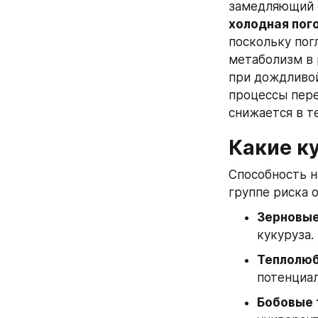
замедляющий ф
холодная пог
поскольку пог
метаболизм в 
при дождливой
процессы пере
снижается в т
Какие к
Способность н
группе риска о
Зерновые
кукуруза.
Теплолюб
потенциал
Бобовые 