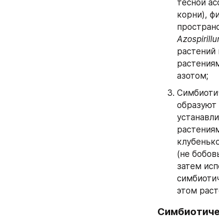
тесной ас
корни), ф
Azospirill
растений 
растениям
азотом;
Симбиоти
образуют 
устанавл
растениям
клубенько
(не бобов
затем исп
симбиотич
этом раст
Симбиотиче