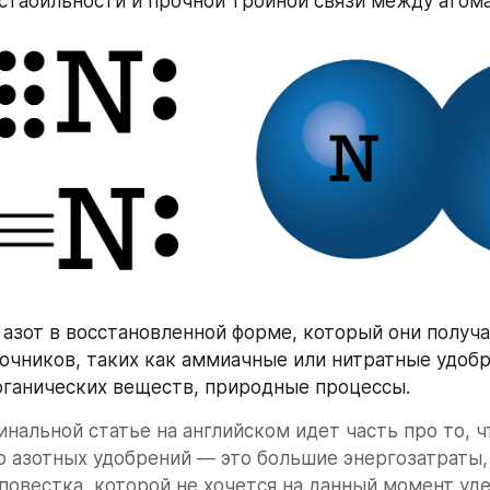
о стабильности и прочной тройной связи между атома
азот в восстановленной форме, который они получа
очников, таких как аммиачные или нитратные удобре
ганических веществ, природные процессы.
инальной статье на английском идет часть про то, чт
 азотных удобрений — это большие энергозатраты,
повестка, которой не хочется на данный момент уде