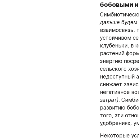
бобовыми и
Симбиотическ
дальше будем 
взаимосвязь, 
устойчивом се
клубеньки, в 
растений форм
энергию посре
сельского хоз
недоступный а
снижает завис
негативное во
затрат)
. Симби
развитию бобо
того, эти отн
удобрениях, у
Некоторые усл