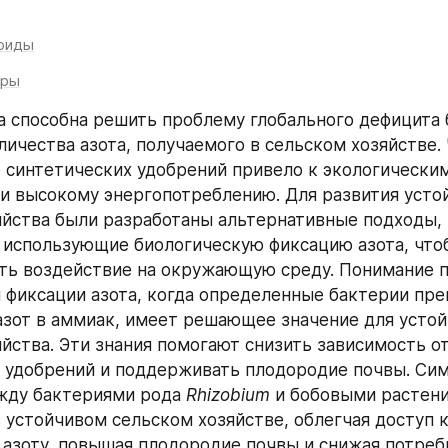
ноиды
оры
а способна решить проблему глобального дефицита б
личества азота, получаемого в сельском хозяйстве.
 синтетических удобрений привело к экологическим
и высокому энергопотреблению. Для развития устой
яйства были разработаны альтернативные подходы, т
 использующие биологическую фиксацию азота, чтоб
ь воздействие на окружающую среду. Понимание п
 фиксации азота, когда определенные бактерии пре
зот в аммиак, имеет решающее значение для устой
йства. Эти знания помогают снизить зависимость от
 удобрений и поддерживать плодородие почвы. Сим
жду бактериями рода 
Rhizobium
 и бобовыми растени
 устойчивом сельском хозяйстве, облегчая доступ к
азоту, повышая плодородие почвы и снижая потребн