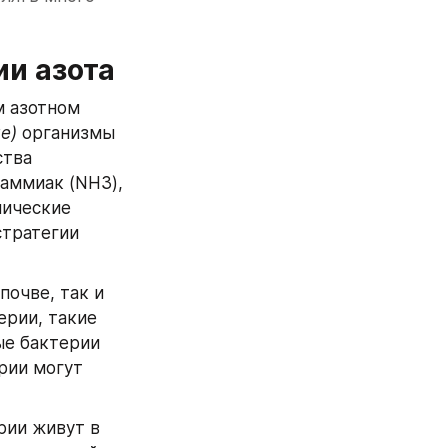
ии азота
 азотном 
е)
 организмы 
тва 
аммиак (NH3), 
ические 
тратегии 
очве, так и 
рии, такие 
е бактерии 
рии могут 
ии живут в 