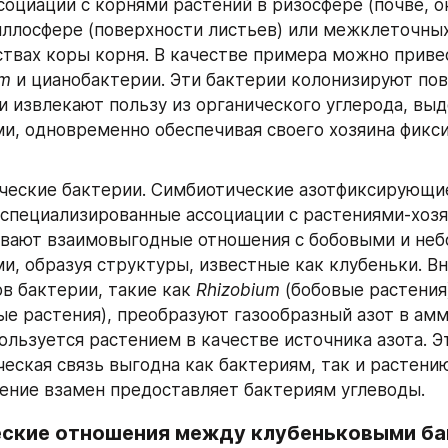
социации с корнями растений в ризосфере (почве, 
иллосфере (поверхности листьев) или межклеточных
um
 и цианобактерии. Эти бактерии колонизируют пов
и извлекают пользу из органического углерода, выд
и, одновременно обеспечивая своего хозяина фикс
ческие бактерии. Симбиотические азотфиксирующие
специализированные ассоциации с растениями-хозяе
ивают взаимовыгодные отношения с бобовыми и неб
и, образуя структуры, известные как клубеньки. Вн
в бактерии, такие как 
Rhizobium
 (бобовые растения
ые растения), преобразуют газообразный азот в амм
ользуется растением в качестве источника азота. Эт
еская связь выгодна как бактериям, так и растению
ение взамен предоставляет бактериям углеводы.
ские отношения между клубеньковыми бак