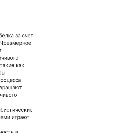
елка за счет 
 Чрезмерное 
 
чивого 
акие как 
ы 
роцесса 
вращают 
чивого 
 
биотические 
ями играют 
 
ость в 