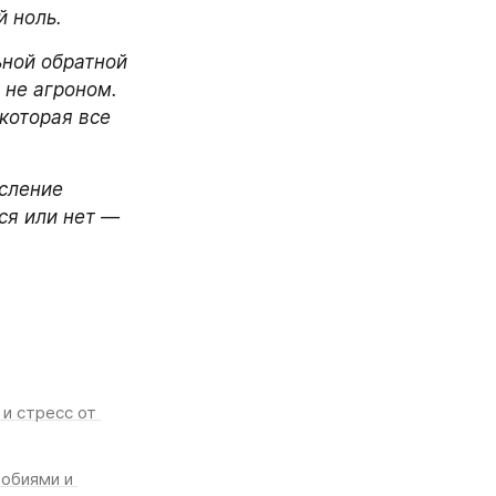
 ноль. 
ной обратной 
 не агроном. 
оторая все 
сление 
я или нет — 
 стресс от 
обиями и 