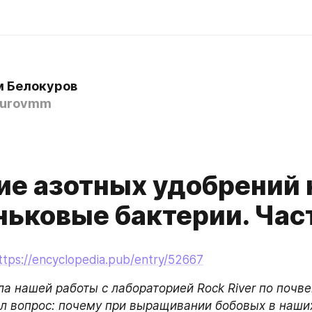
 Белокуров
kurovmm
ие азотных удобрений 
ньковые бактерии. Част
ttps://encyclopedia.pub/entry/52667
ла нашей работы с лабораторией Rock River по почве
л вопрос: почему при выращивании бобовых в наших