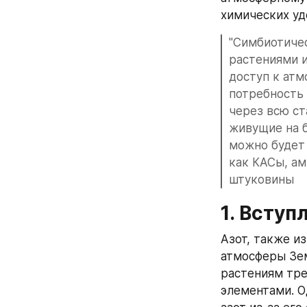
химических уд
"Симбиотиче
растениями и
доступ к атм
потребность 
через всю ст
живущие на б
можно будет 
как КАСы, ам
штуковины 
1. Вступ
Азот, также и
атмосферы Зем
растениям тре
элементами. О