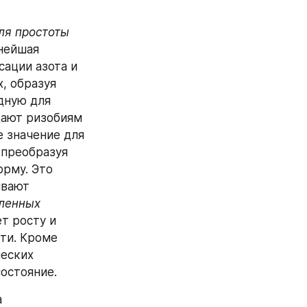
ля простоты 
нейшая 
ации азота и 
 образуя 
ную для 
ают ризобиям 
значение для  
преобразуя 
рму. Это 
вают 
ленных 
 росту и 
и. Кроме 
еских 
остояние. 
 