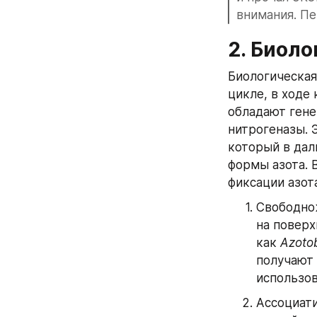
внимания. Пе
2. Биол
Биологическая
цикле, в ходе
обладают гене
нитрогеназы. 
который в дал
формы азота. 
фиксации азота
Свободнож
на поверх
как 
Azoto
получают 
использов
Ассоциати