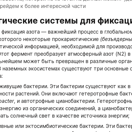
рейдем к более интересной части 
огические системы для фиксац
 фиксация азота — важнейший процесс в глобальном
 которого некоторые прокариотические 
(безъядерны
тической информацией, необходимой для производс
Этот фермент преобразует атмосферный азот (N2) в 
ьнейшем может быть превращен в различные орган
В наземных экосистемах существуют три основные с
: 
ивущие бактерии. Эти бактерии существуют как в п
ности растений. Они включают гетеротрофные бакте
bacter
, и автотрофные цианобактерии. Гетеротрофны
энергию из органических соединений, а цианобакте
ать солнечный свет в качестве источника энергии;
вные или эктосимбиотические бактерии. Эти бактер