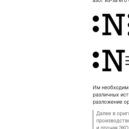
азот из-за ег
Им необходим 
различных ист
разложение ор
Далее в ориг
производство
и прочая ЭКО