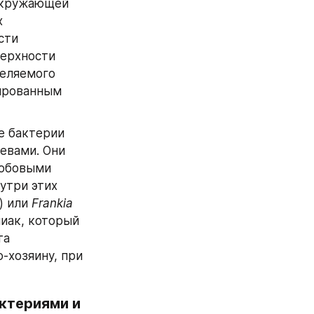
окружающей 
 
пространствах коры корня. В качестве примера можно привести 
ерхности 
еляемого 
ированным 
 бактерии 
вами. Они 
обовыми 
утри этих 
) или 
Frankia
иак, который 
а 
-хозяину, при 
териями и 