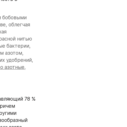
и бобовыми 
е, облегчая 
ая 
расной нитью 
е бактерии, 
м азотом, 
х удобрений, 
то азотные
, 
авляющий 78 % 
ричем 
ругими 
зообразный 