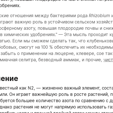
обрениях.
ские отношения между бактериями рода 
Rhizobium
 
грают важную роль в устойчивом сельском хозяйств
осферному азоту, повышая плодородие почвы и сниж
в химических удобрениях." — Эта мысль проходит к
атью. Если мы сможем сделать так, что клубеньковы
обовых, смогут на 100 % обеспечить их необходимы
забыть о применении на люцерне, клевере, сое таки
миачная селитра, безводный аммиак, и прочие, 
чис
ление
звестный как N2, — жизненно важный элемент, сост
ли. Он играет важнейшую роль в росте растений, п
буется большее количество азота по сравнению с д
днако растения не могут напрямую использовать га