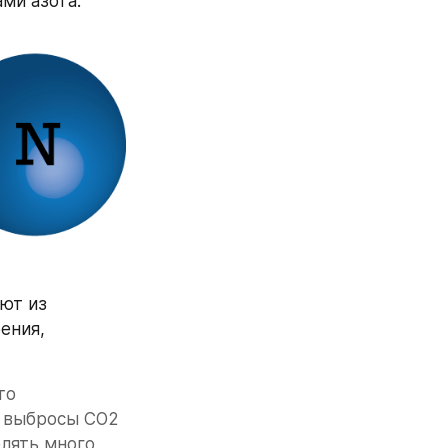
ми азота.
ют из 
ния, 
о 
 выбросы СО2 
лять много 