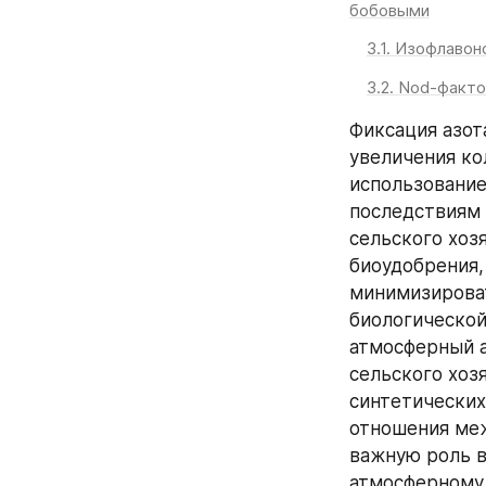
бобовыми
3.1. Изофлаво
3.2. Nod-факт
Фиксация азот
увеличения ко
использование
последствиям 
сельского хоз
биоудобрения,
минимизироват
биологической
атмосферный а
сельского хозя
синтетических
отношения ме
важную роль в
атмосферному 