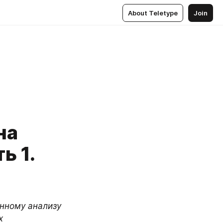
About Teletype
Join
на
ь 1.
нному анализу 
 