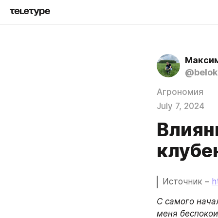
Максим
@belo
Агрономия
July 7, 2024
Влиян
клубе
Источник – 
h
С самого нача
меня беспокои