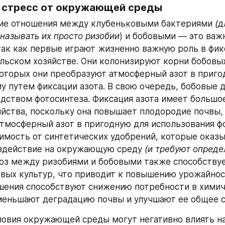
 стресс от окружающей среды
ие отношения между клубеньковыми бактериями 
(д
называть их просто ризобии
) и бобовыми — это важ
так как первые играют жизненно важную роль в фикс
льском хозяйстве. Они колонизируют корни бобовых,
которых они преобразуют атмосферный азот в пригод
у путем фиксации азота. В свою очередь, бобовые д
дством фотосинтеза. Фиксация азота имеет большое 
яйства, поскольку она повышает плодородие почвы, 
тмосферный азот в пригодную для использования фо
имость от синтетических удобрений, которые оказы
здействие на окружающую среду 
(и требуют опреде
оз между ризобиями и бобовыми также способствует
вых культур, что приводит к повышению урожайност
ошения способствуют снижению потребности в химич
меньшают деградацию почвы и улучшают ее общее с
овия окружающей среды могут негативно влиять на