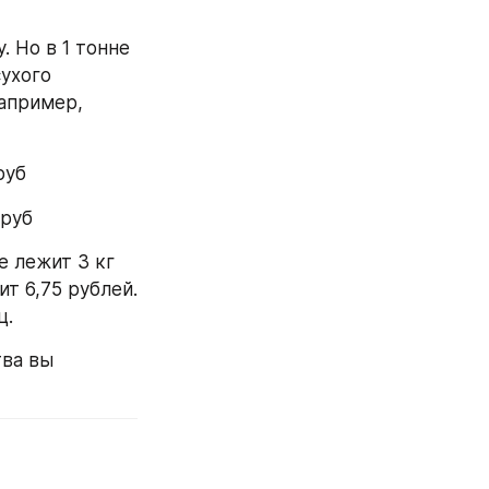
 Но в 1 тонне 
ухого 
апример, 
руб
 руб
 лежит 3 кг 
т 6,75 рублей. 
ц.
ва вы 