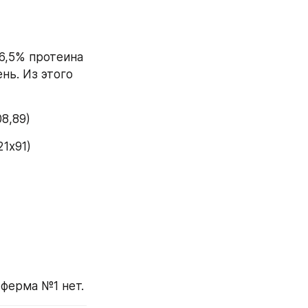
6,5% протеина 
ь. Из этого 
8,89)
21х91)
И вот на следующий год ферма №2 покупает себе новые грабли. А ферма №1 нет. 