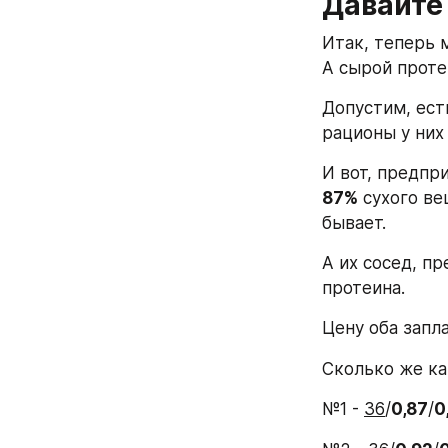
Давайте
Итак, теперь 
А сырой проте
Допустим, ест
рационы у них
87%
 сухого ве
бывает.
А их сосед, п
протеина.
Цену оба запл
Сколько же ка
№1 - 
36
/
0,87
/
0