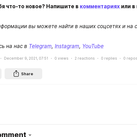
я что-то новое? Напишите в 
комментариях 
или в
ь на нас в 
Telegram
, 
Instagram
, 
YouTube
December 9, 2021, 07:51
0
views
2
reactions
0
replies
0
repos
Share
Comment