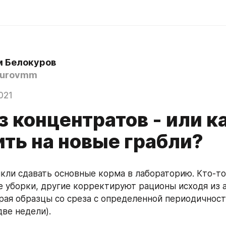
 Белокуров
kurovmm
021
 концентратов - или к
ить на новые грабли?
кли сдавать основные корма в лабораторию. Кто-то 
ле уборки, другие корректируют рационы исходя из а
рая образцы со среза с определенной периодичность
две недели).