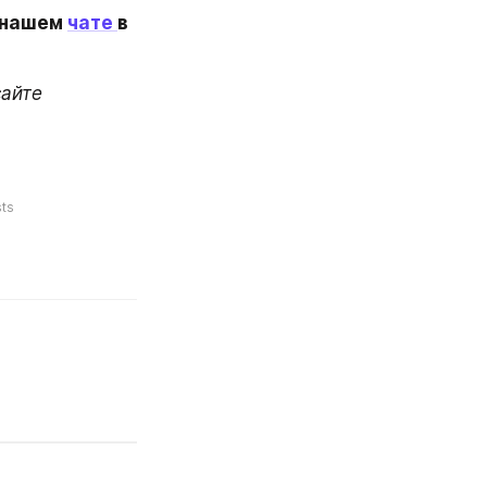
 нашем 
чате 
в 
Еще больше информации вы можете найти в наших соцсетях и на сайте 
ts