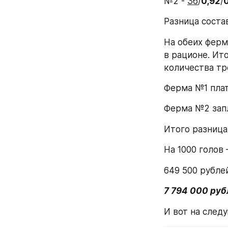
№2 - 
36
/
0,92
/
Разница соста
На обеих ферм
в рационе. Ито
количества тре
Ферма №1 плати
Ферма №2 запла
Итого разница 
На 1000 голов 
649 500 рублей
7 794 000 рубл