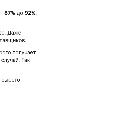
т 
87%
 до 
92%
. 
о. Даже 
ставщиков.
И вот, предприятие №1 покупает рапсовый шрот, по анализам которого получает 
случай. Так 
 сырого 