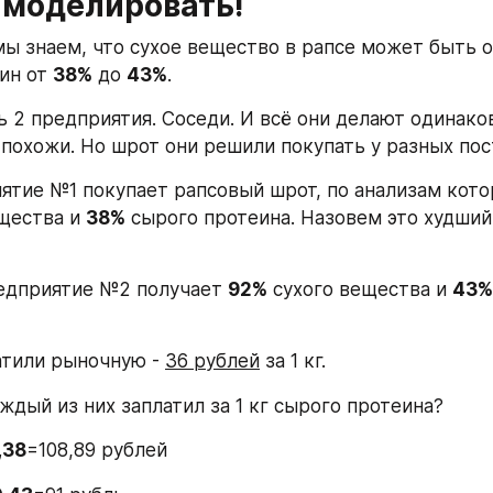
 моделировать!
мы знаем, что сухое вещество в рапсе может быть о
ин от 
38%
 до 
43%
.
ь 2 предприятия. Соседи. И всё они делают одинаков
 похожи. Но шрот они решили покупать у разных по
щества и 
38%
 сырого протеина. Назовем это худший 
редприятие №2 получает 
92%
 сухого вещества и 
43%
атили рыночную - 
36 рублей
 за 1 кг.
ждый из них заплатил за 1 кг сырого протеина?
,38
=108,89 рублей