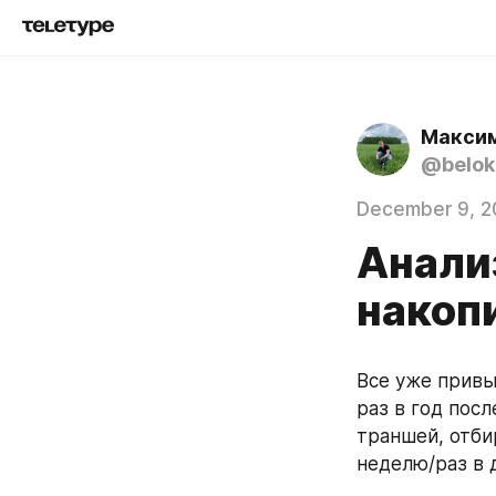
Максим
@belo
December 9, 2
Анализ
накоп
Все уже привы
раз в год пос
траншей, отби
неделю/раз в 