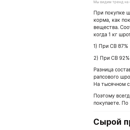
Мы видим тренд на
При покупке шр
корма, как пок
вещества. Соо
когда 1 кг шро
1) При СВ 87% 
2) При СВ 92% 
Разница состав
рапсового шрот
На тысячном с
Поэтому всегд
покупаете. По
Сырой п