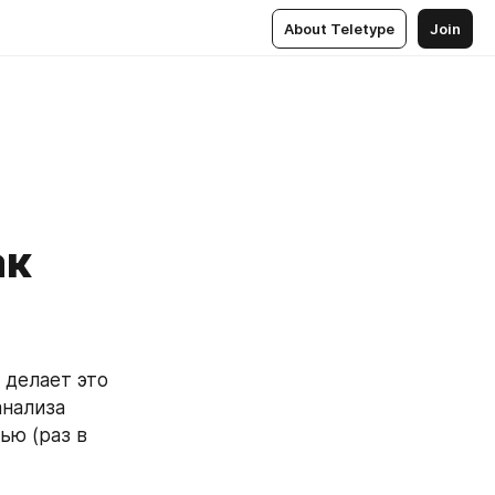
About Teletype
Join
ак
делает это 
нализа 
ю (раз в 