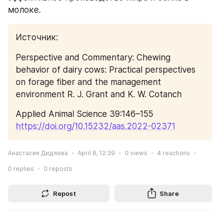
молоке.
Источник: 
Perspective and Commentary: Chewing 
behavior of dairy cows: Practical perspectives 
on forage fiber and the management 
environment R. J. Grant and K. W. Cotanch
Applied Animal Science 39:146–155 
https://doi.org/10.15232/aas.2022-02371
Анастасия Дидяева
April 8, 12:39
0
views
4
reactions
0
replies
0
reposts
Repost
Share