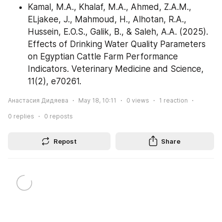
Kamal, M.A., Khalaf, M.A., Ahmed, Z.A.M., 
ELjakee, J., Mahmoud, H., Alhotan, R.A., 
Hussein, E.O.S., Galik, B., & Saleh, A.A. (2025). 
Effects of Drinking Water Quality Parameters 
on Egyptian Cattle Farm Performance 
Indicators. Veterinary Medicine and Science, 
11(2), e70261.
Анастасия Дидяева
May 18, 10:11
0
views
1
reaction
0
replies
0
reposts
Repost
Share