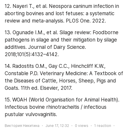
12. Nayeri T., et al. Neospora caninum infection in 
aborting bovines and lost fetuses: a systematic 
review and meta-analysis. PLOS One. 2022.
13. Ogunade I.M., et al. Silage review: Foodborne 
pathogens in silage and their mitigation by silage 
additives. Journal of Dairy Science. 
2018;101(5):4132–4142.
14. Radostits O.M., Gay C.C., Hinchcliff K.W., 
Constable P.D. Veterinary Medicine: A Textbook of 
the Diseases of Cattle, Horses, Sheep, Pigs and 
Goats. 11th ed. Elsevier, 2017.
15. WOAH (World Organisation for Animal Health). 
Infectious bovine rhinotracheitis / infectious 
pustular vulvovaginitis.
Виктория Никитина
June 17, 12:32
0
views
1
reaction