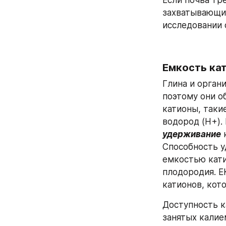
Если почва тре
захватывающих
исследовании 
Емкость ка
Глина и орган
поэтому они о
катионы, такие
водород (H+). 
удерживание
 
Способность у
емкостью кати
плодородия. Е
катионов, кот
Доступность к
занятых калие