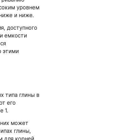
соким уровнем 
ниже и ниже.
я, доступного 
и емкости 
ся 
 этими 
х типа глины в 
т его 
 1.
 них может 
ипах глины, 
 для корней 