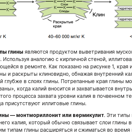
пы глины
 являются продуктом выветривания мусков
. Используя аналогию с кирпичной стеной, иллитовая
щейся в ремонте. Как показано на рисунке 1, края 
ны и раскрыты клиновидно, обнажая внутренний кал
 глубже в слоях глины. Потрепанные края глины мо
аны», когда калий вносится и захватывается внутрь
этого процесса захвата уровни калия в почвенном те
да присутствуют иллитовые глины.
лины — монтмориллонит или вермикулит
. Эти типы
него калия, который обычно связывает слои глины вм
им типам глины расширяться и сжиматься во время 