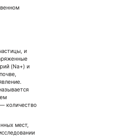
венном 
астицы, и 
аряженные 
рий (Na+) и 
 K, вызванного типами глины в почве, 
вление. 
азывается 
ем 
— количество 
нных мест, 
исследовании 