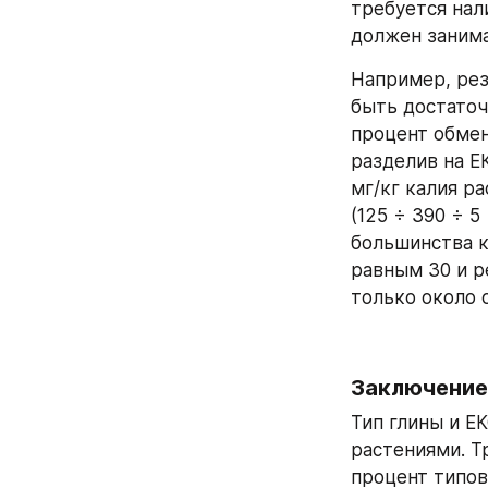
требуется нали
должен занима
Например, рез
быть достаточ
процент обменн
разделив на Е
мг/кг калия р
(125 ÷ 390 ÷ 5
большинства к
равным 30 и р
только около 
Заключение
Тип глины и Е
растениями. Т
процент типов