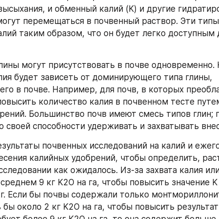
высыхания, и обменный калий (K) и другие гидратир
могут перемещаться в почвенный раствор. Эти типы 
лий таким образом, что он будет легко доступным д
глины могут присутствовать в почве одновременно. 
лия будет зависеть от доминирующего типа глины, 
го в почве. Например, для почв, в которых преоблад
повысить количество калия в почвенном тесте путем
рений. Большинство почв имеют смесь типов глин; 
о своей способности удерживать и захватывать вне
езультаты почвенных исследований на калий и ежег
есения калийных удобрений, чтобы определить, раст
сследовании как ожидалось. Из-за захвата калия или
среднем 9 кг K2O на га, чтобы повысить значение K
/кг. Если бы почвы содержали только монтмориллонит
бы около 2 кг K2O на га, чтобы повысить результат н