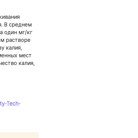
ивания 
. В среднем 
 один мг/кг 
ом растворе 
 калия, 
енных мест 
ество калия, 
ty-Tech-