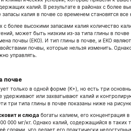
держащих калий. В результате в районах с более вы
 запасы калия в почве со временем становятся все 
х с более высокими запасами калия количество кали
тений, может быть низким из-за типа глины в почве 
ена почвы (ЕКО). И тип глины в почве, и ЕКО являют
войствами почвы, которые нельзя изменить. Однако
но управлять.
в почве
ет только в одной форме (K+), но есть три основны
е удерживают или захватывают калий и контролирую
ти три типа глины в почве показаны ниже на рисунке
ковит и слюда
 богаты калием, его концентрация в
00 000 мг/кг. Однако калий, содержащийся в таких т
её слоями, что делает его практически недоступным