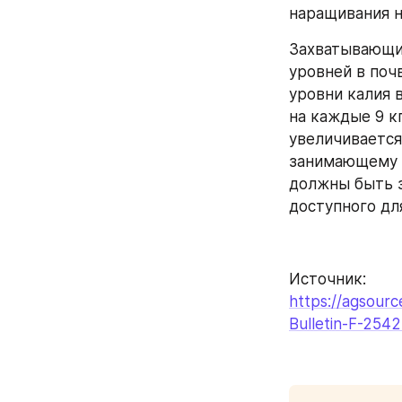
наращивания н
Захватывающие
уровней в поч
уровни калия 
на каждые 9 кг
увеличивается
занимающему о
должны быть з
доступного дл
Источник:
https://agsour
Bulletin-F-254