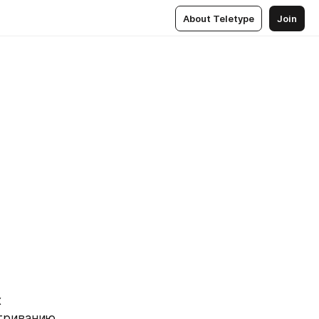
About Teletype
Join
 
триванию 