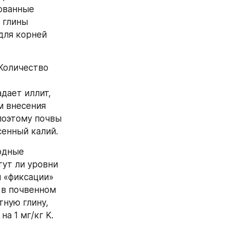
ованные 
глины 
ля корней 
Количество 
ает иллит, 
 внесения 
поэтому почвы 
сенный калий.
одные 
ут ли уровни 
 «фиксации» 
 в почвенном 
ную глину, 
а 1 мг/кг K. 