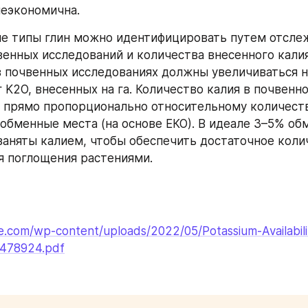
еэкономична.
 типы глин можно идентифицировать путем отслеж
венных исследований и количества внесенного калия
в почвенных исследованиях должны увеличиваться на
 K2O, внесенных на га. Количество калия в почвенн
 прямо пропорционально относительному количеству
бменные места (на основе ЕКО). В идеале 3–5% обм
аняты калием, чтобы обеспечить достаточное колич
я поглощения растениями.
ce.com/wp-content/uploads/2022/05/Potassium-Availabili
2478924.pdf