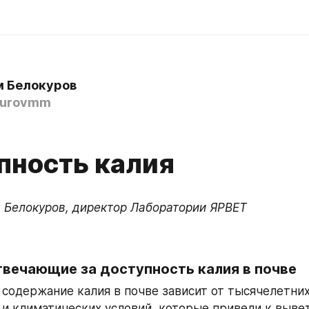
 Белокуров
kurovmm
пность калия
 Белокуров, директор Лаборатории ЯРВЕТ
твечающие за доступность калия в почве
 содержание калия в почве зависит от тысячелетних
 и климатических условий, которые привели к выве