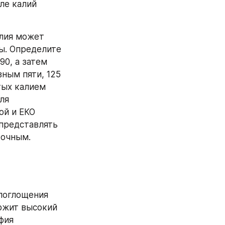
ле калий 
лия может 
. Определите 
0, а затем 
ным пяти, 125 
тых калием 
ля 
й и ЕКО 
представлять 
точным.
поглощения 
ржит высокий 
ия 