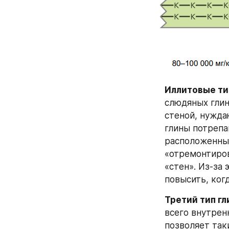
Иллитовые ти
слюдяных глин
стеной, нуждаю
глины потрепа
расположенный
«отремонтиров
«стен». Из-за 
повысить, ког
Третий тип г
всего внутрен
позволяет так