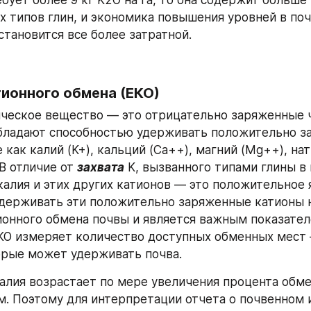
бует более 9 кг K2O на га, то она содержит больше 
 типов глин, и экономика повышения уровней в поч
становится все более затратной.
тионного обмена (ЕКО)
ическое вещество — это отрицательно заряженные ч
бладают способностью удерживать положительно з
 как калий (K+), кальций (Ca++), магний (Mg++), нат
В отличие от 
захвата
калия и этих других катионов — это положительное я
держивать эти положительно заряженные катионы н
онного обмена почвы и является важным показател
КО измеряет количество доступных обменных мест 
орые может удерживать почва.
алия возрастает по мере увеличения процента обме
м. Поэтому для интерпретации отчета о почвенном 