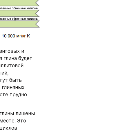
итовых и 
 глина будет 
иллитовой 
ий, 
гут быть 
 глиняных 
сте трудно 
 глины лишены 
есте. Это 
циклов 