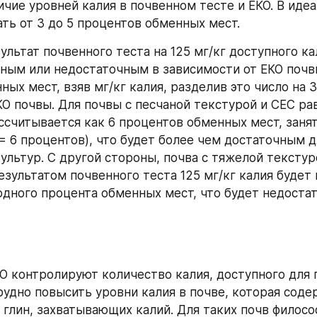
чие уровней калия в почвенном тесте и ЕКО. В идеа
ть от 3 до 5 процентов обменных мест.
ультат почвенного теста на 125 мг/кг доступного ка
ным или недостаточным в зависимости от ЕКО почвы
ых мест, взяв мг/кг калия, разделив это число на 39
КО почвы. Для почвы с песчаной текстурой и CEC рав
ассчитывается как 6 процентов обменных мест, заня
 = 6 процентов), что будет более чем достаточным д
ультур. С другой стороны, почва с тяжелой текстуро
езультатом почвенного теста 125 мг/кг калия будет 
одного процента обменных мест, что будет недоста
КО контролируют количество калия, доступного для 
рудно повысить уровни калия в почве, которая соде
 глин, захватывающих калий. Для таких почв философ