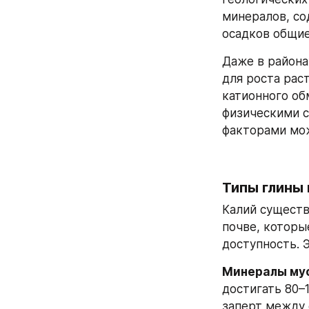
минералов, со
осадков общие
Даже в района
для роста рас
катионного обм
физическими с
факторами мож
Типы глины 
Калий существу
почве, которы
доступность. Э
Минералы мус
достигать 80–1
заперт между 