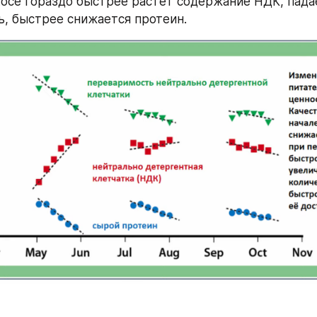
осе гораздо быстрее растет содержание НДК, падае
, быстрее снижается протеин.