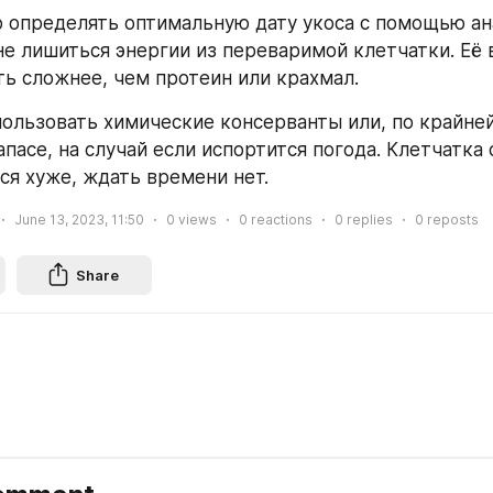
о определять оптимальную дату укоса с помощью ана
не лишиться энергии из переваримой клетчатки. Её в
ь сложнее, чем протеин или крахмал.
пользовать химические консерванты или, по крайней
апасе, на случай если испортится погода. Клетчатка
ся хуже, ждать времени нет.
June 13, 2023, 11:50
0
views
0
reactions
0
replies
0
reposts
Share