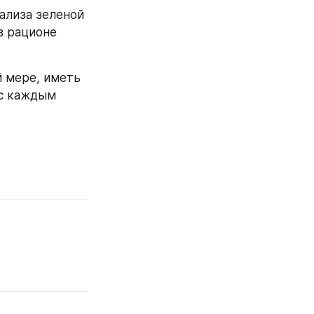
лиза зеленой 
 рационе 
 мере, иметь 
 с каждым 