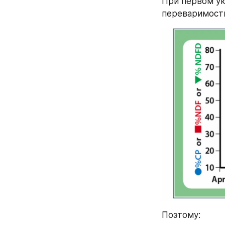
При первом ук
переваримость
Поэтому: