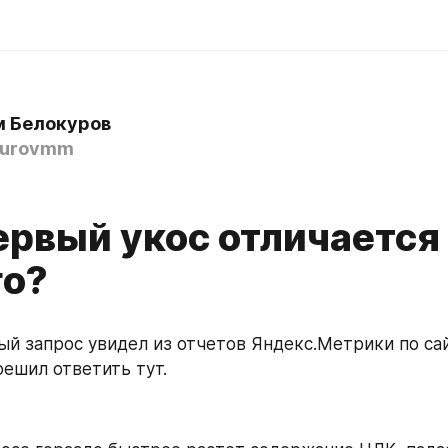
 Белокуров
kurovmm
ервый укос отличается
го?
ый запрос увидел из отчетов Яндекс.Метрики по сай
решил ответить тут.