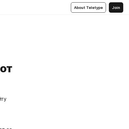
About Teletype
Join
 от
ту 